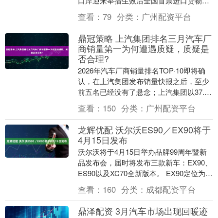
口岸迎来举措生效后全国首票进口货物。
24吨原产自南非的苹果，经深圳海关快速
查看：
79
分类：
广州配资平台
监管....
鼎冠策略 上汽集团排名三月汽车厂
商销量第一为何遭遇质疑，质疑是
否合理?
2026年汽车厂商销量排名TOP·10即将确
认，在上汽集团发布销量快报之后，至少
前五名已经没有了悬念；上汽集团以37.6
万辆稳居第一，随后是比亚迪、长安、吉
查看：
150
分类：
广州配资平台
利、....
龙辉优配 沃尔沃ES90／EX90将于
4月15日发布
沃尔沃将于4月15日举办品牌99周年暨新
品发布会，届时将发布三款新车：EX90、
ES90以及XC70全新版本。 EX90定位为纯
电旗舰SUV，基于SPA2平台打....
查看：
160
分类：
成都配资平台
鼎泽配资 3月汽车市场出现回暖迹