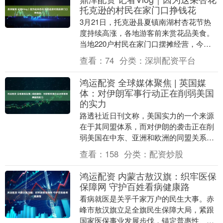
托克逊的村民在家门口挣钱花
3月21日，托克逊县夏镇南湖村杏花节热
度持续高涨，各地游客前来赏花品美食。
当地220户村民在家门口摆摊经营，今年
美食街区由一条扩至两条，新增300余个
查看：
74
分类：
深圳配资平台
免费摊位，....
鸿运配资 全球媒体聚焦 | 英国媒
体：对伊朗军事行动正在削弱美国
的实力
路透社近日刊文称，美国实力的一个来源
在于其同盟体系，而对伊朗的袭击正在削
弱美国在中东、亚洲和欧洲的同盟关系。
如果美国不能以更加谦逊的姿态重新致力
查看：
158
分类：
配资炒股
于维护国际秩序，....
鸿运配资 内蒙古敖汉旗：织牢医保
保障网 守护百姓看病健康路
看病就医是关乎千家万户的民生大事。赤
峰市敖汉旗立足全旗民生保障大局，紧跟
国家医保事业发展步伐，锚定普惠性、基