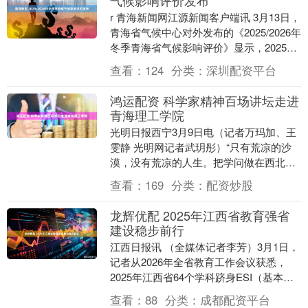
r 青海新闻网江源新闻客户端讯 3月13日，
青海省气候中心对外发布的《2025/2026年
冬季青海省气候影响评价》显示，2025年
12月至2026年2月冬季，青....
查看：
124
分类：
深圳配资平台
鸿运配资 科学家精神百场讲坛走进
青海理工学院
光明日报西宁3月9日电（记者万玛加、王
雯静 光明网记者武玥彤）“只有荒凉的沙
漠，没有荒凉的人生。把学问做在西北大
漠里，把论文写在祖国大地上，一样能取
查看：
169
分类：
配资炒股
得世界一流的....
龙辉优配 2025年江西省教育强省
建设稳步前行
江西日报讯 （全媒体记者李芳）3月1日，
记者从2026年全省教育工作会议获悉，
2025年江西省64个学科跻身ESI（基本科
学指标数据库）全球前1%，有就业意愿
查看：
88
分类：
成都配资平台
的....