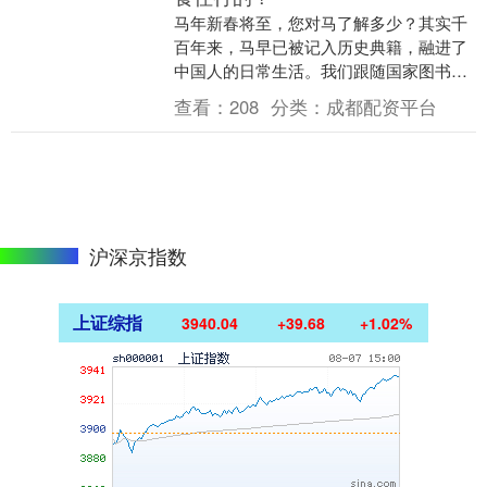
马年新春将至，您对马了解多少？其实千
百年来，马早已被记入历史典籍，融进了
中国人的日常生活。我们跟随国家图书馆
馆员的脚步，到国图馆藏的书籍文献中去
查看：
208
分类：
成都配资平台
探寻关于马的故事....
沪深京指数
上证综指
3940.04
+39.68
+1.02%