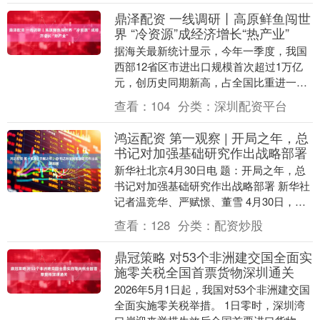
鼎泽配资 一线调研丨高原鲜鱼闯世
界 “冷资源”成经济增长“热产业”
据海关最新统计显示，今年一季度，我国
西部12省区市进出口规模首次超过1万亿
元，创历史同期新高，占全国比重进一步
提升至9.9%。 今年一季度，我国西部地区
查看：
104
分类：
深圳配资平台
货物贸易....
鸿运配资 第一观察 | 开局之年，总
书记对加强基础研究作出战略部署
新华社北京4月30日电 题：开局之年，总
书记对加强基础研究作出战略部署 新华社
记者温竞华、严赋憬、董雪 4月30日，习
近平总书记在上海出席加强基础研究座谈
查看：
128
分类：
配资炒股
会，强....
鼎冠策略 对53个非洲建交国全面实
施零关税全国首票货物深圳通关
2026年5月1日起，我国对53个非洲建交国
全面实施零关税举措。 1日零时，深圳湾