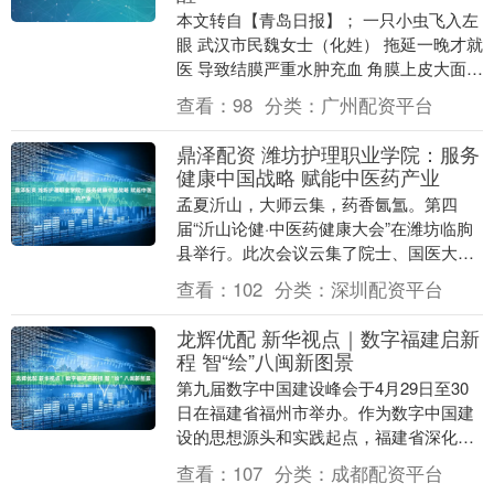
本文转自【青岛日报】； 一只小虫飞入左
眼 武汉市民魏女士（化姓） 拖延一晚才就
医 导致结膜严重水肿充血 角膜上皮大面积
脱落 视力骤降至0.08 医生提醒： 这种....
查看：
98
分类：
广州配资平台
鼎泽配资 潍坊护理职业学院：服务
健康中国战略 赋能中医药产业
孟夏沂山，大师云集，药香氤氲。第四
届“沂山论健·中医药健康大会”在潍坊临朐
县举行。此次会议云集了院士、国医大
师、岐黄学者等众多中医药领域知名专家
查看：
102
分类：
深圳配资平台
学者，共襄振兴中....
龙辉优配 新华视点｜数字福建启新
程 智“绘”八闽新图景
第九届数字中国建设峰会于4月29日至30
日在福建省福州市举办。作为数字中国建
设的思想源头和实践起点，福建省深化数
字中国建设综合试点，推进数字化全面赋
查看：
107
分类：
成都配资平台
能工作，锚定....