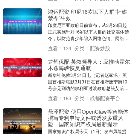
底摧毁伊朗剩余....
鸿运配资 印尼16岁以下人群“社媒
禁令”生效
印度尼西亚政府日前宣布，从3月28日起
正式实施针对16岁以下人群的社交媒体禁
令，以防范青少年陷入网络色情、网络欺
凌、网络诈骗和网络成瘾等问题。印尼政
查看：
134
分类：
配资炒股
府要求所有在....
龙辉优配 英叙领导人：应推动霍尔
木兹海峡恢复通航
新华社伦敦3月31日电（记者赵家淞）英
国首相斯塔默3月31日在首相府唐宁街10
号会见到访的叙利亚过渡政府总统艾哈迈
德·沙拉。双方表示，有必要制定可行方
查看：
183
分类：
成都配资平台
案，推动霍....
鼎泽配资 使用OpenClaw等智能体
撰写专利申请文件或诱发多重风
险，国家知识产权局最新提示
国家知识产权局今天（1日）发布风险提