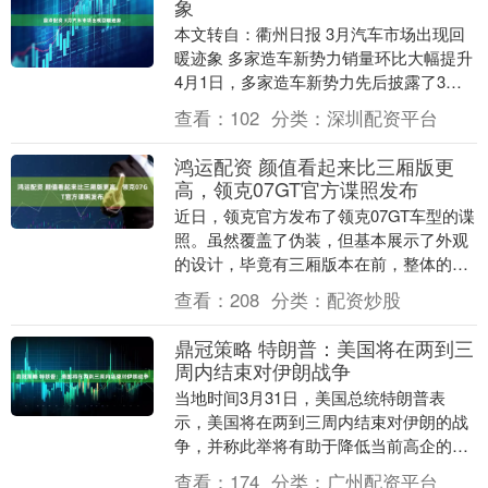
象
本文转自：衢州日报 3月汽车市场出现回
暖迹象 多家造车新势力销量环比大幅提升
4月1日，多家造车新势力先后披露了3月
交付数据，整体来看回暖趋势明显，除小
查看：
102
分类：
深圳配资平台
米汽车外....
鸿运配资 颜值看起来比三厢版更
高，领克07GT官方谍照发布
近日，领克官方发布了领克07GT车型的谍
照。虽然覆盖了伪装，但基本展示了外观
的设计，毕竟有三厢版本在前，整体的样
式已经呼之欲出。 具体来看，前脸部分当
查看：
208
分类：
配资炒股
然和三版本....
鼎冠策略 特朗普：美国将在两到三
周内结束对伊朗战争
当地时间3月31日，美国总统特朗普表
示，美国将在两到三周内结束对伊朗的战
争，并称此举将有助于降低当前高企的能
源价格。 特朗普称，美方当前目标是“彻
查看：
174
分类：
广州配资平台