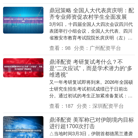
鼎冠策略 全国人大代表庹庆明：配
齐专业师资促农村学生全面发展
3月9日，十四届全国人大四次会议四川代
表团举行小组会议，全国人大代表、四川
省雅安市教育考试院院长庹庆明（左）同
全国人大代表王丽，围绕教育话题进行交
查看：
98
分类：
广州配资平台
流。 今年两会....
鼎泽配资 考研复试考什么？不
是“二次应试”，而是学术潜力的“多
维透视”
又一年考研复试即将到来。2026年全国硕
士研究生招生考试初试成绩已于日前出
分。通过初试的考生正加紧准备复试：他
们或埋头复习专业理论，或对着镜子一遍
查看：
187
分类：
深圳配资平台
遍模拟英语面试....
鼎泽配资 美军称已对伊朗境内目标
进行超1700次打击
△当地时间3月3日，伊朗首都德黑兰遭袭