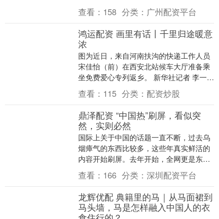
科长、社区党组织纪检委员参加了本次会
查看：
158
分类：
广州配资平台
议。 会议首先组....
鸿运配资 画里有话丨千里归途暖意
浓
图为近日，来自河南扶沟的快递工作人员
宋佳怡（前）在西安北站候车大厅准备乘
坐免费爱心专列返乡。 新华社记者 李一博
摄 今年春运迎来客流高峰。在这场全球最
查看：
115
分类：
配资炒股
大规模的....
鼎泽配资 “中国热”刷屏，看似突
然，实则必然
国际上关于中国的话题一直不断，过去乌
烟瘴气的东西比较多，这些年真实鲜活的
内容开始刷屏。去年开始，全网更是东风
劲吹。从中国游火爆，到外国网友集体催
查看：
166
分类：
深圳配资平台
更中国短剧，从中....
龙辉优配 典籍里的马｜从马面裙到
马头墙，马是怎样融入中国人的衣
食住行的？