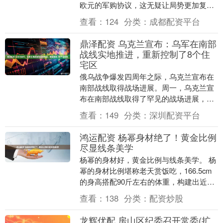
欧元的军购协议，这无疑让局势更加复
杂。根据协议内容，俄罗斯将向伊朗提供
查看：
124
分类：
成都配资平台
先进的9K3....
鼎泽配资 乌克兰宣布：乌军在南部
战线实地推进，重新控制了8个住
宅区
俄乌战争爆发四周年之际，乌克兰宣布在
南部战线取得战场进展。周一，乌克兰宣
布在南部战线取得了罕见的战场进展，重
新夺回了8个居民点的控制权。与此同时，
查看：
149
分类：
深圳配资平台
乌克兰方面确认....
鸿运配资 杨幂身材绝了！黄金比例
尽显线条美学
杨幂的身材好，黄金比例与线条美学。 杨
幂的身材比例堪称老天赏饭吃，166.5cm
的身高搭配90斤左右的体重，构建出近乎
完美的视觉比例。最引人瞩目的58cm纤细
查看：
138
分类：
配资炒股
腰....
龙辉优配 房山区纪委召开常委(扩