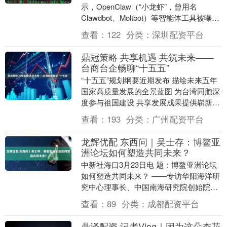
示，OpenClaw（“小龙虾”，曾用名
Clawdbot、Moltbot）等智能体工具被曝光
默认安全配置脆弱，易引发严重安全....
查看：
122
分类：
深圳配资平台
鼎冠策略 共享机遇 共筑未来——
台商台企畅聊“十五五”
“十五五”规划纲要近期发布 描绘未来五年
国家高质量发展的全景蓝图 为台湾同胞深
度参与祖国建设 共享发展成果提供崭新机
遇 不少台商台企备受振奋 规划纲要对“十
查看：
193
分类：
广州配资平台
五五....
龙辉优配 东西问｜吴士存：博鳌亚
洲论坛如何塑造共同未来？
中新社海口3月23日电 题：博鳌亚洲论坛
如何塑造共同未来？ ——专访华阳海洋研
究中心理事长、中国南海研究院创始院长
吴士存 中新社记者 王子谦 张茜翼 博鳌亚
查看：
89
分类：
成都配资平台
洲论....
鼎泽配资 记者Vlog｜因为这朵杏花