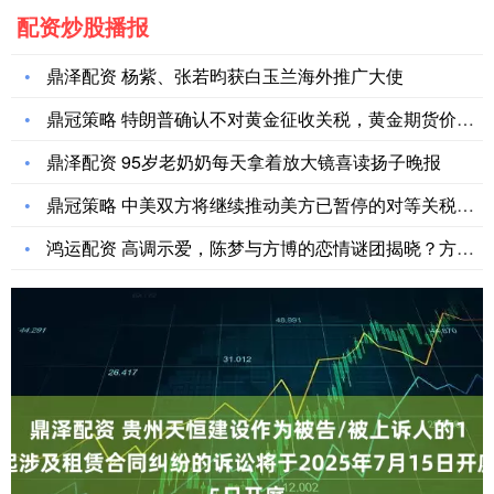
配资炒股播报
鼎泽配资 杨紫、张若昀获白玉兰海外推广大使
鼎冠策略 特朗普确认不对黄金征收关税，黄金期货价格为何坐上“
鼎泽配资 95岁老奶奶每天拿着放大镜喜读扬子晚报
鼎冠策略 中美双方将继续推动美方已暂停的对等关税24%部分以
鸿运配资 高调示爱，陈梦与方博的恋情谜团揭晓？方博回应：在陈