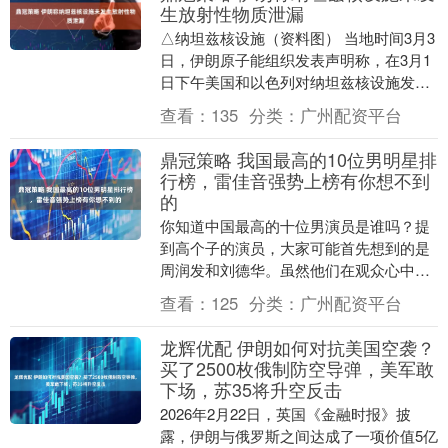
生放射性物质泄漏
△纳坦兹核设施（资料图） 当地时间3月3
日，伊朗原子能组织发表声明称，在3月1
日下午美国和以色列对纳坦兹核设施发动
袭击后，相关部门已就该设施是否发生放
查看：
135
分类：
广州配资平台
射性污染扩....
鼎冠策略 我国最高的10位男明星排
行榜，雷佳音强势上榜有你想不到
的
你知道中国最高的十位男演员是谁吗？提
到高个子的演员，大家可能首先想到的是
周润发和刘德华。虽然他们在观众心中显
得非常高大，但实际上他们的身高并不算
查看：
125
分类：
广州配资平台
突出。有些演员在....
龙辉优配 伊朗如何对抗美国空袭？
买了2500枚俄制防空导弹，美军敢
下场，苏35将升空反击
2026年2月22日，英国《金融时报》披
露，伊朗与俄罗斯之间达成了一项价值5亿