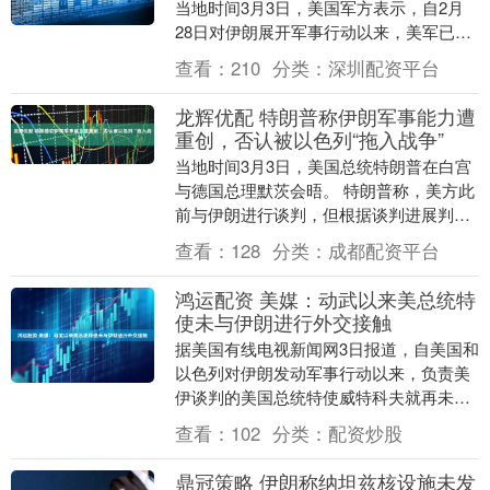
当地时间3月3日，美国军方表示，自2月
28日对伊朗展开军事行动以来，美军已对
伊朗境内目标进行了超过1700次打击。 更
查看：
210
分类：
深圳配资平台
多....
龙辉优配 特朗普称伊朗军事能力遭
重创，否认被以色列“拖入战争”
当地时间3月3日，美国总统特朗普在白宫
与德国总理默茨会晤。 特朗普称，美方此
前与伊朗进行谈判，但根据谈判进展判
断，伊朗“准备率先发动攻击”，包括针对
查看：
128
分类：
成都配资平台
以色列及其他....
鸿运配资 美媒：动武以来美总统特
使未与伊朗进行外交接触
据美国有线电视新闻网3日报道，自美国和
以色列对伊朗发动军事行动以来，负责美
伊谈判的美国总统特使威特科夫就再未同
伊方进行过外交接触。 报道援引美政府高
查看：
102
分类：
配资炒股
级官员的话说....
鼎冠策略 伊朗称纳坦兹核设施未发