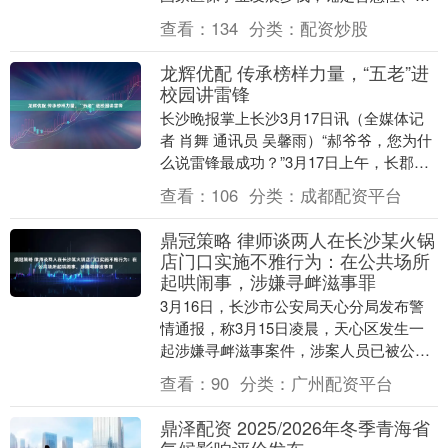
础性、兜底性民生建设目标，全力推进县
查看：
134
分类：
配资炒股
域医疗保障事业高....
龙辉优配 传承榜样力量，“五老”进
校园讲雷锋
长沙晚报掌上长沙3月17日讯（全媒体记
者 肖舞 通讯员 吴馨雨）“郝爷爷，您为什
么说雷锋最成功？”3月17日上午，长郡双
语清湘实验学校的会议室里，一只小手高
查看：
106
分类：
成都配资平台
高举....
鼎冠策略 律师谈两人在长沙某火锅
店门口实施不雅行为：在公共场所
起哄闹事，涉嫌寻衅滋事罪
3月16日，长沙市公安局天心分局发布警
情通报，称3月15日凌晨，天心区发生一
起涉嫌寻衅滋事案件，涉案人员已被公安
机关依法采取刑事强制措施。 3月15日2时
查看：
90
分类：
广州配资平台
28分....
鼎泽配资 2025/2026年冬季青海省
气候影响评价发布