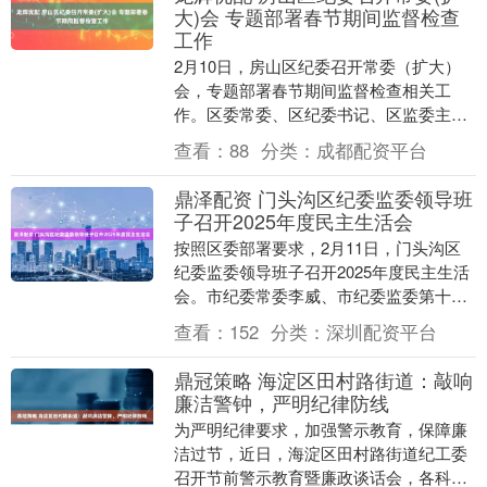
大)会 专题部署春节期间监督检查
工作
2月10日，房山区纪委召开常委（扩大）
会，专题部署春节期间监督检查相关工
作。区委常委、区纪委书记、区监委主任
佟刚主持会议并讲话，区纪委监委领导班
查看：
88
分类：
成都配资平台
子成员以及机关各....
鼎泽配资 门头沟区纪委监委领导班
子召开2025年度民主生活会
按照区委部署要求，2月11日，门头沟区
纪委监委领导班子召开2025年度民主生活
会。市纪委常委李威、市纪委监委第十三
审查调查室主任施颖、区委第四督导组相
查看：
152
分类：
深圳配资平台
关同志到会....
鼎冠策略 海淀区田村路街道：敲响
廉洁警钟，严明纪律防线
为严明纪律要求，加强警示教育，保障廉
洁过节，近日，海淀区田村路街道纪工委
召开节前警示教育暨廉政谈话会，各科室